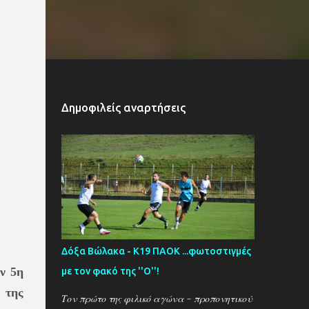
Δημοφιλείς αναρτήσεις
Δόξα Βώλακα - Κ19 ΠΑΟΚ ...φωτοστιγμές
ην 5η
με τον φακό της ''Ο''!
 της
Τον πρώτο της φιλικό αγώνα - προπονητικού