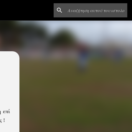
 επί
 !