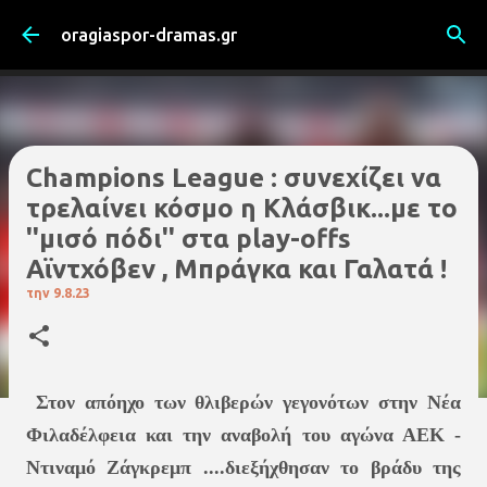
Μετάβαση στο κύριο περιεχόμενο
oragiaspor-dramas.gr
Champions League : συνεχίζει να
τρελαίνει κόσμο η Κλάσβικ...με το
''μισό πόδι'' στα play-offs
Αϊντχόβεν , Μπράγκα και Γαλατά !
την
9.8.23
Στον απόηχο των θλιβερών γεγονότων στην Νέα
Φιλαδέλφεια και την αναβολή του αγώνα ΑΕΚ -
Ντιναμό Ζάγκρεμπ ....διεξήχθησαν το βράδυ της