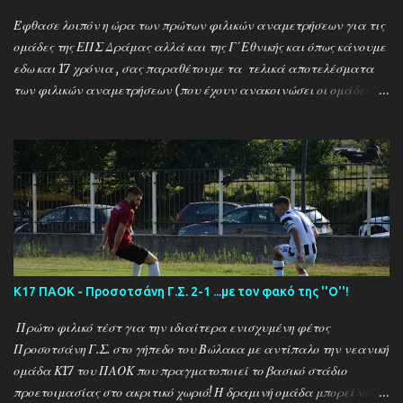
Έφθασε λοιπόν η ώρα των πρώτων φιλικών αναμετρήσεων για τις
ομάδες της ΕΠΣ Δράμας αλλά και της Γ΄Εθνικής και όπως κάνουμε
εδω και 17 χρόνια , σας παραθέτουμε τα τελικά αποτελέσματα
των φιλικών αναμετρήσεων (που έχουν ανακοινώσει οι ομάδες) ....
Αναλυτικά τα αποτελέσματα των σημερινών αγώνων ....
Καλαμπακι - Αλιστράτη 1-0 Πετρούσα - Πανδραμαικός 1-2
Ξηροποτάμος - Νευροκοπι 2-2 Α.Ο. Καβάλα - Αγ. Αθανάσιος 5-1
Μαυρόβατος - Αμπελοκηποι 0-2 Κ17 ΠΑΟΚ - Προσοτσάνη 2-1
(7/8) ------------------------------------------------------
--------- Ν. Αμισος - Νεοχώρι Σερρών 3-0
Κ17 ΠΑΟΚ - Προσοτσάνη Γ.Σ. 2-1 ...με τον φακό της ''Ο''!
Πρώτο φιλικό τέστ για την ιδιαίτερα ενισχυμένη φέτος
Προσοτσάνη Γ.Σ. στο γήπεδο του Βώλακα με αντίπαλο την νεανική
ομάδα Κ17 του ΠΑΟΚ που πραγματοποιεί το βασικό στάδιο
προετοιμασίας στο ακριτικό χωριό! Η δραμινή ομάδα μπορεί να