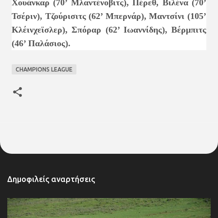
Χουάνκαρ (70’ Μλαντένοβιτς), Πέρεθ, Βιλένα (70’
Τσέριν), Τζούρισιτς (62’ Μπερνάρ), Μαντσίνι (105’
Κλέινχεϊσλερ), Σπόραρ (62’ Ιωαννίδης), Βέρμπιτς
(46’ Παλάσιος).
CHAMPIONS LEAGUE
Δημοφιλείς αναρτήσεις