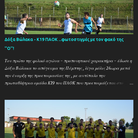
Δόξα Βώλακα - Κ19 ΠΑΟΚ ...φωτοστιγμές με τον φακό της
''Ο''!
Τον πρώτο της φιλικό αγώνα - προπονητικού χαρακτήρα - έδωσε η
Δόξα Βώλακα το απόγευμα της Πέμπτης , λίγα μόλις 24ωρα μετά
την έναρξη της προετοιμασίας της , με αντίπαλο την
πρωταθλήτρια ομάδα Κ19 του ΠΑΟΚ που προετοιμάζεται στο
ακριτικό χωριό! Οι Θεσσαλονικείς που προετοιμάζονται για την
νέα αγωνιστική σεζόν όπου εκτός πρωταθλήματος και κυπέλλου θα
εκπροσωπήσουν την χώρα μας στον θεσμό του UEFA Youth League ,
έχουν ως νέο προπονητή τον Μαροκινό πρώην σταρ του ΠΑΟΚ και
της Νάπολι Ομάρ Ελ Καντουρί! Η αποστολή της Κ19 του ΠΑΟΚ ,
αφού ολοκλήρωσε το πρώτο μέρος των προπονήσεων στη Σουρωτή,
μετακόμισε στη Δράμα όπου θα παραμείνει έως τις 4 Αυγούστου.