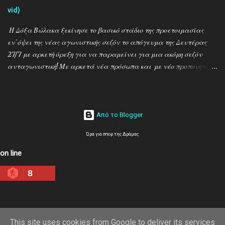
vid)
Η Δόξα Βώλακα ξεκίνησε το βασικό στάδιο της προετοιμασίας
εν΄όψει της νέας αγωνιστικής σεζόν το απόγευμα της Δευτέρας
27/7 με αρκετή όρεξη για να παραμείνει για μια ακόμη σεζόν
ανταγωνιστική! Με αρκετά νέα πρόσωπα και με νέο προπονητή
τον Ντίνο Τεγξίζογλου οι ''Μαυραετοί'' θέλουν να συνεχίσουν την
εκπληκτική παράδοση που έχουν δημιουργήσει την τελευταία
δεκαετία! Παρακάτω δείτε φωτοστιγμές απο τις πρώτες
προπονήσεις μέσα απο τον φακό της ''Ο'' που βρέθηκε στον Βώλακα
Από το Blogger
το απόγευμα της Πέμπτης 30/7 ενώ δηλώσεις κάνουν οι κ.κ. Ντίνος
Ώρα για σπορ της Δράμας
Τεγξίζογλου (προπονητής) , Χρήστος Παναγιώτου
(ποδοσφαιριστής) και Άγγελος Παπαμαρίνου (πρόεδρος) ...
on line
8
This site uses cookies from Google to deliver its services