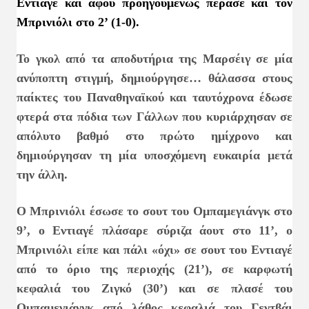
Εντιαγέ και αφού προηγουμένως πέρασε και τον
Μπρινιόλι στο 2’ (1-0).
Το γκολ από τα αποδυτήρια της Μαρσέιγ σε μία
ανύποπτη στιγμή, δημιούργησε… θάλασσα στους
παίκτες του Παναθηναϊκού και ταυτόχρονα έδωσε
φτερά στα πόδια των Γάλλων που κυριάρχησαν σε
απόλυτο βαθμό στο πρώτο ημίχρονο και
δημιούργησαν τη μία υποσχόμενη ευκαιρία μετά
την άλλη.
Ο Μπρινιόλι έσωσε το σουτ του Ομπαμεγιάνγκ στο
9’, ο Εντιαγέ πλάσαρε σύριζα άουτ στο 11’, ο
Μπρινιόλι είπε και πάλι «όχι» σε σουτ του Εντιαγέ
από το όριο της περιοχής (21’), σε καρφωτή
κεφαλιά του Ζιγκό (30’) και σε πλασέ του
Ομπαμεγιάνγκ από λάθος κεφαλιά του Γεντβάι