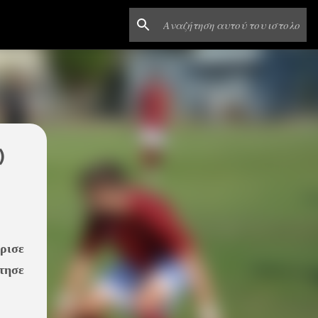
)
ρισε
τησε