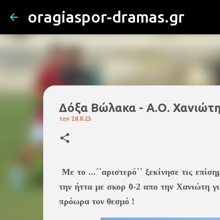
oragiaspor-dramas.gr
Δόξα Βώλακα - Α.Ο. Χανιώτης
την
28.8.23
Mε το ...΄΄αριστερό΄΄ ξεκίνησε τις επί
την ήττα με σκορ 0-2 απο την Χανιώτη γ
πρόωρα τον θεσμό !