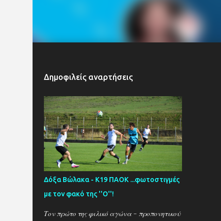
Δημοφιλείς αναρτήσεις
Δόξα Βώλακα - Κ19 ΠΑΟΚ ...φωτοστιγμές
με τον φακό της ''Ο''!
Τον πρώτο της φιλικό αγώνα - προπονητικού