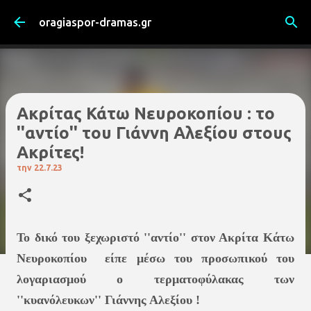
Μετάβαση στο κύριο περιεχόμενο
oragiaspor-dramas.gr
Ακρίτας Κάτω Νευροκοπίου : το
''αντίο'' του Γιάννη Αλεξίου στους
Ακρίτες!
την
22.7.23
Το δικό του ξεχωριστό ''αντίο'' στον Ακρίτα Κάτω
Νευροκοπίου είπε μέσω του προσωπικού του
λογαριασμού ο τερματοφύλακας των
''κυανόλευκων'' Γιάννης Αλεξίου !