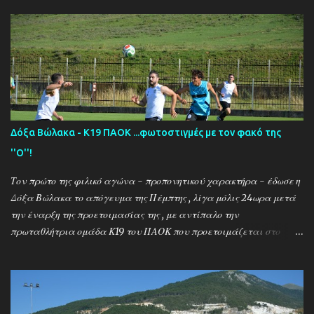
Δόξα Βώλακα - Κ19 ΠΑΟΚ ...φωτοστιγμές με τον φακό της
''Ο''!
Τον πρώτο της φιλικό αγώνα - προπονητικού χαρακτήρα - έδωσε η
Δόξα Βώλακα το απόγευμα της Πέμπτης , λίγα μόλις 24ωρα μετά
την έναρξη της προετοιμασίας της , με αντίπαλο την
πρωταθλήτρια ομάδα Κ19 του ΠΑΟΚ που προετοιμάζεται στο
ακριτικό χωριό! Οι Θεσσαλονικείς που προετοιμάζονται για την
νέα αγωνιστική σεζόν όπου εκτός πρωταθλήματος και κυπέλλου θα
εκπροσωπήσουν την χώρα μας στον θεσμό του UEFA Youth League ,
έχουν ως νέο προπονητή τον Μαροκινό πρώην σταρ του ΠΑΟΚ και