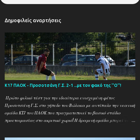
Δημοφιλείς αναρτήσεις
Κ17 ΠΑΟΚ - Προσοτσάνη Γ.Σ. 2-1 ...με τον φακό της ''Ο''!
Πρώτο φιλικό τέστ για την ιδιαίτερα ενισχυμένη φέτος
Προσοτσάνη Γ.Σ. στο γήπεδο του Βώλακα με αντίπαλο την νεανική
ομάδα Κ17 του ΠΑΟΚ που πραγματοποιεί το βασικό στάδιο
προετοιμασίας στο ακριτικό χωριό! Η δραμινή ομάδα μπορεί να
ηττήθηκε με σκορ 2-1 απο τους Θεσσαλονικείς ωστόσο πρόκειται
για το πρώτο φιλικό τεστ - 15 μέρες μετά την έναρξη της