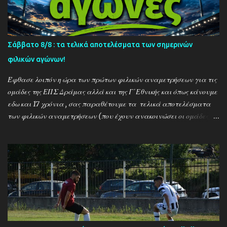
Σάββατο 8/8 : τα τελικά αποτελέσματα των σημερινών
φιλικών αγώνων!
Έφθασε λοιπόν η ώρα των πρώτων φιλικών αναμετρήσεων για τις
ομάδες της ΕΠΣ Δράμας αλλά και της Γ΄Εθνικής και όπως κάνουμε
εδω και 17 χρόνια , σας παραθέτουμε τα τελικά αποτελέσματα
των φιλικών αναμετρήσεων (που έχουν ανακοινώσει οι ομάδες) ....
Αναλυτικά τα αποτελέσματα των σημερινών αγώνων ....
Καλαμπακι - Αλιστράτη 1-0 Πετρούσα - Πανδραμαικός 1-2
Ξηροποτάμος - Νευροκοπι 2-2 Α.Ο. Καβάλα - Αγ. Αθανάσιος 5-1
Μαυρόβατος - Αμπελοκηποι 0-2 Κ17 ΠΑΟΚ - Προσοτσάνη 2-1
(7/8) ------------------------------------------------------
--------- Ν. Αμισος - Νεοχώρι Σερρών 3-0