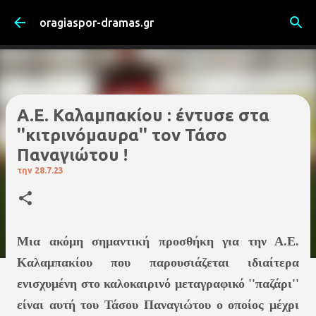
Μετάβαση στο κύριο περιεχόμενο
oragiaspor-dramas.gr
A.E. Kαλαμπακίου : έντυσε στα
''κιτρινόμαυρα'' τον Τάσο
Παναγιώτου !
την
28.7.23
Μια ακόμη σημαντική προσθήκη για την Α.Ε.
Καλαμπακίου που παρουσιάζεται ιδιαίτερα
ενισχυμένη στο καλοκαιρινό μεταγραφικό ''παζάρι''
είναι αυτή του Τάσου Παναγιώτου ο οποίος μέχρι