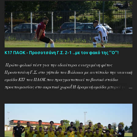
Κ17 ΠΑΟΚ - Προσοτσάνη Γ.Σ. 2-1 ...με τον φακό της ''Ο''!
Πρώτο φιλικό τέστ για την ιδιαίτερα ενισχυμένη φέτος
Προσοτσάνη Γ.Σ. στο γήπεδο του Βώλακα με αντίπαλο την νεανική
ομάδα Κ17 του ΠΑΟΚ που πραγματοποιεί το βασικό στάδιο
προετοιμασίας στο ακριτικό χωριό! Η δραμινή ομάδα μπορεί να
ηττήθηκε με σκορ 2-1 απο τους Θεσσαλονικείς ωστόσο πρόκειται
για το πρώτο φιλικό τεστ - 15 μέρες μετά την έναρξη της
προετοιμασίας - μιας ομάδας που έκανε 21 μεταγραφικές
κινήσεις και σίγουρα θέλει τον απαραίτητο χρόνο για να ''δέσει''
ως σύνολο , με τον ''Ψηλό'' Γιάννη Ιωαννίδη να δίνει χρόνο
συμμετοχής σε όλους τους διαθέσιμους ποδοσφαιριστές.. Ο ΠΑΟΚ