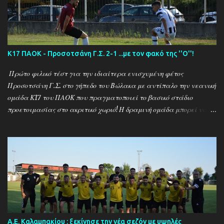
(7/8) ------------------------------------------------------
--------- Ν. Αμισος - Νεοχώρι Σερρών 3-0
Κ17 ΠΑΟΚ - Προσοτσάνη Γ.Σ. 2-1 ...με τον φακό της ''Ο''!
Πρώτο φιλικό τέστ για την ιδιαίτερα ενισχυμένη φέτος
Προσοτσάνη Γ.Σ. στο γήπεδο του Βώλακα με αντίπαλο την νεανική
ομάδα Κ17 του ΠΑΟΚ που πραγματοποιεί το βασικό στάδιο
προετοιμασίας στο ακριτικό χωριό! Η δραμινή ομάδα μπορεί να
ηττήθηκε με σκορ 2-1 απο τους Θεσσαλονικείς ωστόσο πρόκειται
για το πρώτο φιλικό τεστ - 15 μέρες μετά την έναρξη της
προετοιμασίας - μιας ομάδας που έκανε 21 μεταγραφικές
κινήσεις και σίγουρα θέλει τον απαραίτητο χρόνο για να ''δέσει''
ως σύνολο , με τον ''Ψηλό'' Γιάννη Ιωαννίδη να δίνει χρόνο
συμμετοχής σε όλους τους διαθέσιμους ποδοσφαιριστές.. Ο ΠΑΟΚ
προηγήθηκε με τον Ζέκα ωστόσο ο Μουρατίδης στο 30΄έφερε το
ματς στα ίσα για την δραμινή ομάδα (1-1) το οποίο και ήταν σκορ
ημιχρόνου... Στην επανάληψη οι δύο ομάδες έκαναν αρκετές
Α.Ε. Καλαμπακίου : ξεκίνησε την νέα σεζόν με υψηλές