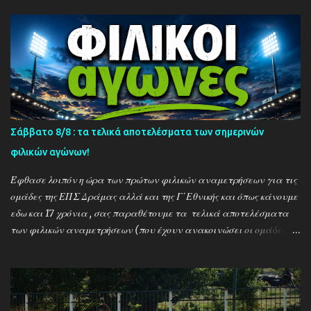
Σάββατο 8/8 : τα τελικά αποτελέσματα των σημερινών
φιλικών αγώνων!
Έφθασε λοιπόν η ώρα των πρώτων φιλικών αναμετρήσεων για τις
ομάδες της ΕΠΣ Δράμας αλλά και της Γ΄Εθνικής και όπως κάνουμε
εδω και 17 χρόνια , σας παραθέτουμε τα τελικά αποτελέσματα
των φιλικών αναμετρήσεων (που έχουν ανακοινώσει οι ομάδες) ....
Αναλυτικά τα αποτελέσματα των σημερινών αγώνων ....
Καλαμπακι - Αλιστράτη 1-0 Πετρούσα - Πανδραμαικός 1-2
Ξηροποτάμος - Νευροκοπι 2-2 Α.Ο. Καβάλα - Αγ. Αθανάσιος 5-1
Μαυρόβατος - Αμπελοκηποι 0-2 Κ17 ΠΑΟΚ - Προσοτσάνη 2-1