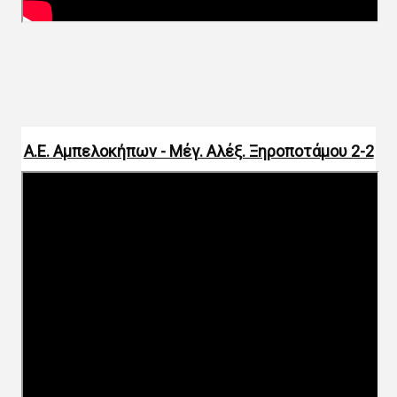
Α.Ε. Αμπελοκήπων - Μέγ. Αλέξ. Ξηροποτάμου 2-2