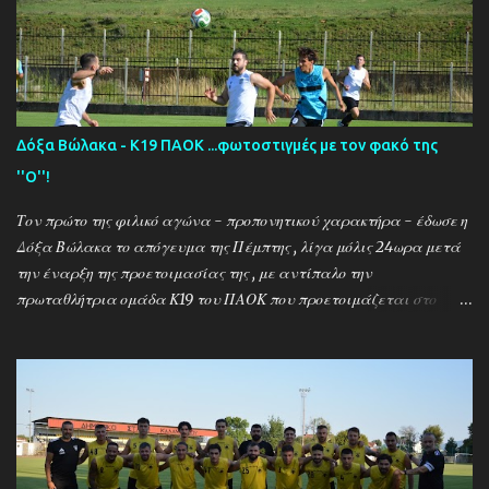
Δόξα Βώλακα - Κ19 ΠΑΟΚ ...φωτοστιγμές με τον φακό της
''Ο''!
Τον πρώτο της φιλικό αγώνα - προπονητικού χαρακτήρα - έδωσε η
Δόξα Βώλακα το απόγευμα της Πέμπτης , λίγα μόλις 24ωρα μετά
την έναρξη της προετοιμασίας της , με αντίπαλο την
πρωταθλήτρια ομάδα Κ19 του ΠΑΟΚ που προετοιμάζεται στο
ακριτικό χωριό! Οι Θεσσαλονικείς που προετοιμάζονται για την
νέα αγωνιστική σεζόν όπου εκτός πρωταθλήματος και κυπέλλου θα
εκπροσωπήσουν την χώρα μας στον θεσμό του UEFA Youth League ,
έχουν ως νέο προπονητή τον Μαροκινό πρώην σταρ του ΠΑΟΚ και
της Νάπολι Ομάρ Ελ Καντουρί! Η αποστολή της Κ19 του ΠΑΟΚ ,
αφού ολοκλήρωσε το πρώτο μέρος των προπονήσεων στη Σουρωτή,
μετακόμισε στη Δράμα όπου θα παραμείνει έως τις 4 Αυγούστου.