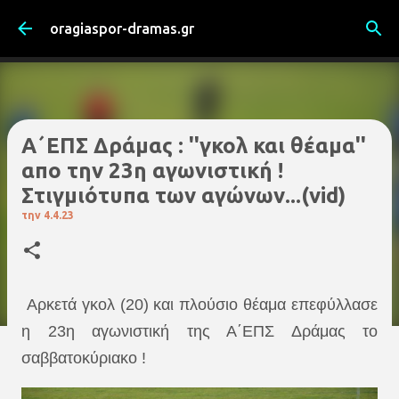
Μετάβαση στο κύριο περιεχόμενο
oragiaspor-dramas.gr
Α΄ΕΠΣ Δράμας : ''γκολ και θέαμα''
απο την 23η αγωνιστική !
Στιγμιότυπα των αγώνων...(vid)
την
4.4.23
Αρκετά γκολ (20) και πλούσιο θέαμα επεφύλλασε
η 23η αγωνιστική της Α΄ΕΠΣ Δράμας το
σαββατοκύριακο !