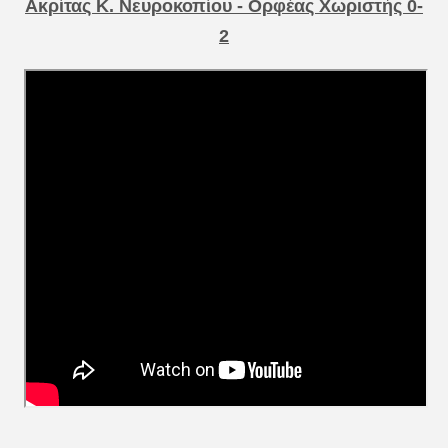
Ακρίτας Κ. Νευροκοπίου - Ορφέας Χωριστής 0-
2