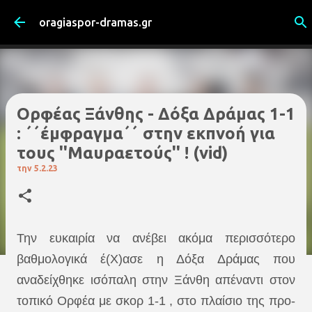
Μετάβαση στο κύριο περιεχόμενο
oragiaspor-dramas.gr
Ορφέας Ξάνθης - Δόξα Δράμας 1-1
: ΄΄έμφραγμα΄΄ στην εκπνοή για
τους ''Μαυραετούς'' ! (vid)
την
5.2.23
Την ευκαιρία να ανέβει ακόμα περισσότερο
βαθμολογικά έ(Χ)ασε η Δόξα Δράμας που
αναδείχθηκε ισόπαλη στην Ξάνθη απέναντι στον
τοπικό Ορφέα με σκορ 1-1 , στο πλαίσιο της προ-