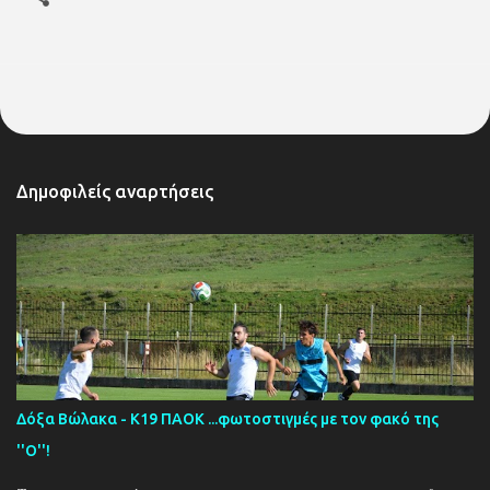
Δημοφιλείς αναρτήσεις
Δόξα Βώλακα - Κ19 ΠΑΟΚ ...φωτοστιγμές με τον φακό της
''Ο''!