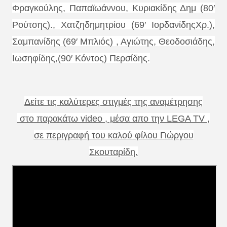
Φραγκούλης, Παπαϊωάννου, Κυριακίδης Δημ (80′
Ρούτσης)., Χατζηδημητρίου (69′ ΙορδανίδηςΧρ.),
Σαμπανίδης (69′ Μπλιός) , Αγιώτης, Θεοδοσιάδης,
Ιωσηφίδης,(90′ Κόντος) Περσίδης.
Δείτε τις καλύτερες στιγμές της αναμέτρησης
στο παρακάτω video , μέσα απο την LEGA TV ,
σε περιγραφή του καλού φίλου Γιώργου
Σκουταρίδη.