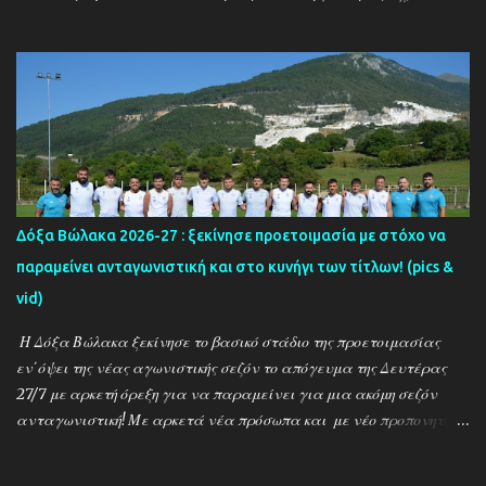
στο ''τιμόνι'' η ΑΕΚ ενισχύθηκε ιδιαίτερα και συγκαταλέγεται
μέσα στους διεκδικητές του τίτλου , γεγονός που καταδεικνύει την
δυναμική των ''κιτρινόμαυρων''! Παρακάτω δείτε φωτοστιγμές
απο τις προπονήσεις της δραμινής ομάδας μέσα απο τον φακό της
''Ο'' που βρέθηκε στο γήπεδο του Καλαμπακίου ενώ δηλώσεις
κάνουν οι κ.κ. Σαρακασίδης Βασίλης (προπονητής) , Βαβλιάκης
Χρόνης (τεχνικός διευθυντής) και οι ποδοσφαιριστές Μάριος
Βουτσινάς και Ηλίας Σταμπουλής!
Δόξα Βώλακα 2026-27 : ξεκίνησε προετοιμασία με στόχο να
παραμείνει ανταγωνιστική και στο κυνήγι των τίτλων! (pics &
vid)
Η Δόξα Βώλακα ξεκίνησε το βασικό στάδιο της προετοιμασίας
εν΄όψει της νέας αγωνιστικής σεζόν το απόγευμα της Δευτέρας
27/7 με αρκετή όρεξη για να παραμείνει για μια ακόμη σεζόν
ανταγωνιστική! Με αρκετά νέα πρόσωπα και με νέο προπονητή
τον Ντίνο Τεγξίζογλου οι ''Μαυραετοί'' θέλουν να συνεχίσουν την
εκπληκτική παράδοση που έχουν δημιουργήσει την τελευταία