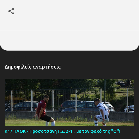
Δημοφιλείς αναρτήσεις
Κ17 ΠΑΟΚ - Προσοτσάνη Γ.Σ. 2-1 ...με τον φακό της ''Ο''!