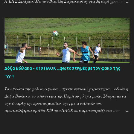
Α΄ΕΠΣ Δράμας! Με τον Βασίλη Σαρακασίδη για 3η σερί χρονιά
στο ''τιμόνι'' η ΑΕΚ ενισχύθηκε ιδιαίτερα και συγκαταλέγεται
μέσα στους διεκδικητές του τίτλου , γεγονός που καταδεικνύει την
δυναμική των ''κιτρινόμαυρων''! Παρακάτω δείτε φωτοστιγμές
απο τις προπονήσεις της δραμινής ομάδας μέσα απο τον φακό της
''Ο'' που βρέθηκε στο γήπεδο του Καλαμπακίου ενώ δηλώσεις
κάνουν οι κ.κ. Σαρακασίδης Βασίλης (προπονητής) , Βαβλιάκης
Χρόνης (τεχνικός διευθυντής) και οι ποδοσφαιριστές Μάριος
Βουτσινάς και Ηλίας Σταμπουλής!
Δόξα Βώλακα - Κ19 ΠΑΟΚ ...φωτοστιγμές με τον φακό της
''Ο''!
Τον πρώτο της φιλικό αγώνα - προπονητικού χαρακτήρα - έδωσε η
Δόξα Βώλακα το απόγευμα της Πέμπτης , λίγα μόλις 24ωρα μετά
την έναρξη της προετοιμασίας της , με αντίπαλο την
πρωταθλήτρια ομάδα Κ19 του ΠΑΟΚ που προετοιμάζεται στο
ακριτικό χωριό! Οι Θεσσαλονικείς που προετοιμάζονται για την
νέα αγωνιστική σεζόν όπου εκτός πρωταθλήματος και κυπέλλου θα
εκπροσωπήσουν την χώρα μας στον θεσμό του UEFA Youth League ,