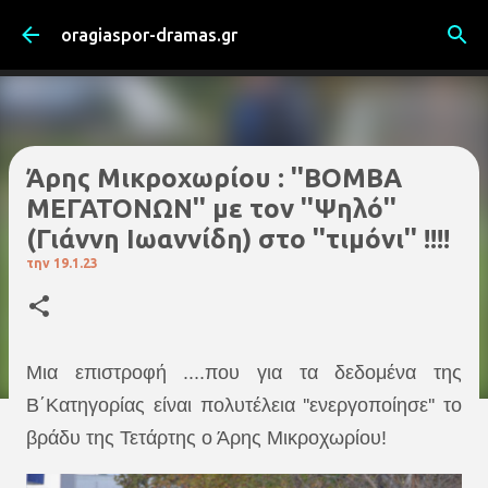
Μετάβαση στο κύριο περιεχόμενο
oragiaspor-dramas.gr
Άρης Μικροχωρίου : ''ΒΟΜΒΑ
ΜΕΓΑΤΟΝΩΝ'' με τον ''Ψηλό''
(Γιάννη Ιωαννίδη) στο ''τιμόνι'' !!!!
την
19.1.23
Μια επιστροφή ....που για τα δεδομένα της
Β΄Κατηγορίας είναι πολυτέλεια ''ενεργοποίησε'' το
βράδυ της Τετάρτης ο Άρης Μικροχωρίου!