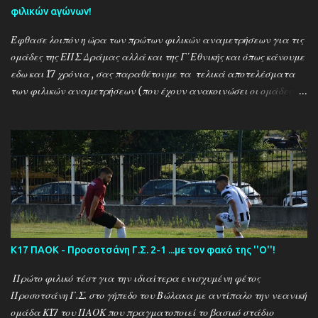
φιλικών αγώνων!
Έφθασε λοιπόν η ώρα των πρώτων φιλικών αναμετρήσεων για τις
ομάδες της ΕΠΣ Δράμας αλλά και της Γ΄Εθνικής και όπως κάνουμε
εδω και 17 χρόνια , σας παραθέτουμε τα τελικά αποτελέσματα
των φιλικών αναμετρήσεων (που έχουν ανακοινώσει οι ομάδες) ....
Αναλυτικά τα αποτελέσματα των σημερινών αγώνων ....
Καλαμπακι - Αλιστράτη 1-0 Πετρούσα - Πανδραμαικός 1-2
Ξηροποτάμος - Νευροκοπι 2-2 Α.Ο. Καβάλα - Αγ. Αθανάσιος 5-1
Μαυρόβατος - Αμπελοκηποι 0-2 Κ17 ΠΑΟΚ - Προσοτσάνη 2-1
(7/8) ------------------------------------------------------
--------- Ν. Αμισος - Νεοχώρι Σερρών 3-0
Κ17 ΠΑΟΚ - Προσοτσάνη Γ.Σ. 2-1 ...με τον φακό της ''Ο''!
Πρώτο φιλικό τέστ για την ιδιαίτερα ενισχυμένη φέτος
Προσοτσάνη Γ.Σ. στο γήπεδο του Βώλακα με αντίπαλο την νεανική
ομάδα Κ17 του ΠΑΟΚ που πραγματοποιεί το βασικό στάδιο