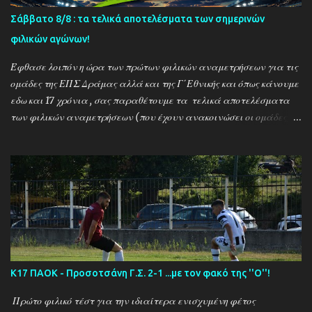
Σάββατο 8/8 : τα τελικά αποτελέσματα των σημερινών
φιλικών αγώνων!
Έφθασε λοιπόν η ώρα των πρώτων φιλικών αναμετρήσεων για τις
ομάδες της ΕΠΣ Δράμας αλλά και της Γ΄Εθνικής και όπως κάνουμε
εδω και 17 χρόνια , σας παραθέτουμε τα τελικά αποτελέσματα
των φιλικών αναμετρήσεων (που έχουν ανακοινώσει οι ομάδες) ....
Αναλυτικά τα αποτελέσματα των σημερινών αγώνων ....
Καλαμπακι - Αλιστράτη 1-0 Πετρούσα - Πανδραμαικός 1-2
Ξηροποτάμος - Νευροκοπι 2-2 Α.Ο. Καβάλα - Αγ. Αθανάσιος 5-1
Μαυρόβατος - Αμπελοκηποι 0-2 Κ17 ΠΑΟΚ - Προσοτσάνη 2-1
(7/8) ------------------------------------------------------
--------- Ν. Αμισος - Νεοχώρι Σερρών 3-0
Κ17 ΠΑΟΚ - Προσοτσάνη Γ.Σ. 2-1 ...με τον φακό της ''Ο''!
Πρώτο φιλικό τέστ για την ιδιαίτερα ενισχυμένη φέτος