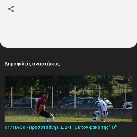
Δημοφιλείς αναρτήσεις
Κ17 ΠΑΟΚ - Προσοτσάνη Γ.Σ. 2-1 ...με τον φακό της ''Ο''!