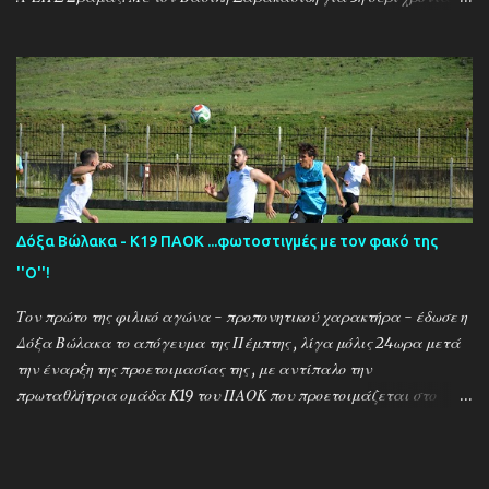
στο ''τιμόνι'' η ΑΕΚ ενισχύθηκε ιδιαίτερα και συγκαταλέγεται
μέσα στους διεκδικητές του τίτλου , γεγονός που καταδεικνύει την
δυναμική των ''κιτρινόμαυρων''! Παρακάτω δείτε φωτοστιγμές
απο τις προπονήσεις της δραμινής ομάδας μέσα απο τον φακό της
''Ο'' που βρέθηκε στο γήπεδο του Καλαμπακίου ενώ δηλώσεις
κάνουν οι κ.κ. Σαρακασίδης Βασίλης (προπονητής) , Βαβλιάκης
Χρόνης (τεχνικός διευθυντής) και οι ποδοσφαιριστές Μάριος
Βουτσινάς και Ηλίας Σταμπουλής!
Δόξα Βώλακα - Κ19 ΠΑΟΚ ...φωτοστιγμές με τον φακό της
''Ο''!
Τον πρώτο της φιλικό αγώνα - προπονητικού χαρακτήρα - έδωσε η
Δόξα Βώλακα το απόγευμα της Πέμπτης , λίγα μόλις 24ωρα μετά
την έναρξη της προετοιμασίας της , με αντίπαλο την
πρωταθλήτρια ομάδα Κ19 του ΠΑΟΚ που προετοιμάζεται στο
ακριτικό χωριό! Οι Θεσσαλονικείς που προετοιμάζονται για την
νέα αγωνιστική σεζόν όπου εκτός πρωταθλήματος και κυπέλλου θα
εκπροσωπήσουν την χώρα μας στον θεσμό του UEFA Youth League ,