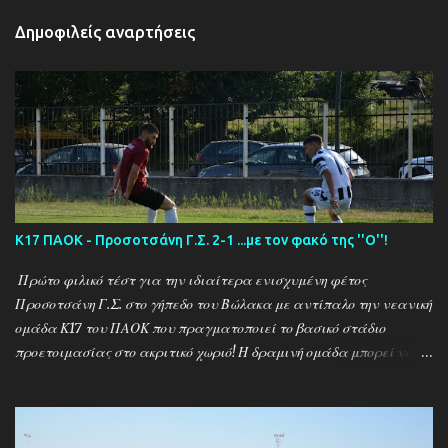
Δημοφιλείς αναρτήσεις
Κ17 ΠΑΟΚ - Προσοτσάνη Γ.Σ. 2-1 ...με τον φακό της ''Ο''!
Πρώτο φιλικό τέστ για την ιδιαίτερα ενισχυμένη φέτος
Προσοτσάνη Γ.Σ. στο γήπεδο του Βώλακα με αντίπαλο την νεανική
ομάδα Κ17 του ΠΑΟΚ που πραγματοποιεί το βασικό στάδιο
προετοιμασίας στο ακριτικό χωριό! Η δραμινή ομάδα μπορεί να
ηττήθηκε με σκορ 2-1 απο τους Θεσσαλονικείς ωστόσο πρόκειται
για το πρώτο φιλικό τεστ - 15 μέρες μετά την έναρξη της
προετοιμασίας - μιας ομάδας που έκανε 21 μεταγραφικές