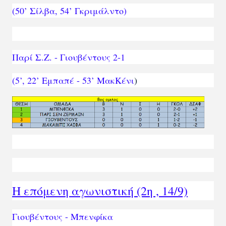
(50’ Σίλβα, 54’ Γκριμάλντο)
Παρί Σ.Ζ. - Γιουβέντους 2-1
(5’, 22’ Εμπαπέ - 53’ ΜακΚένι
)
H επόμενη αγωνιστική (2η , 14/9)
Γιουβέντους - Μπενφίκα