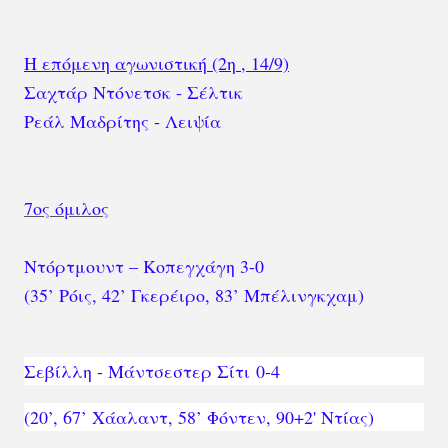
H επόμενη αγωνιστική (2η , 14/9)
Σαχτάρ Ντόνετσκ - Σέλτικ
Ρεάλ Μαδρίτης - Λειψία
7ος όμιλος
Ντόρτμουντ – Κοπεγχάγη 3-0
(35’ Ρόις, 42’ Γκερέιρο, 83’ Μπέλινγκχαμ)
Σεβίλλη - Μάντσεστερ Σίτι
0-4
(20’, 67’ Χάαλαντ, 58’ Φόντεν, 90+2' Ντίας)