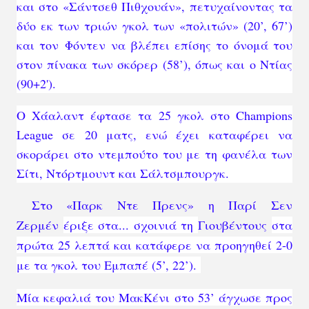
και στο «Σάντσεθ Πιθχουάν», πετυχαίνοντας τα
δύο εκ των τριών γκολ των «πολιτών» (20’, 67’)
και τον
Φόντεν
να βλέπει επίσης το όνομά του
στον πίνακα των σκόρερ (58’), όπως και ο Ντίας
(90+2').
O Χάαλαντ έφτασε τα 25 γκολ στο Champions
League σε 20 ματς, ενώ έχει καταφέρει να
σκοράρει στο ντεμπούτο του με τη φανέλα των
Σίτι, Ντόρτμουντ και Σάλτσμπουργκ.
Στο «Παρκ Ντε Πρενς» η Παρί Σεν
Ζερμέν
έριξε στα... σχοινιά τη
Γιουβέντους
στα
πρώτα 25 λεπτά και κατάφερε να προηγηθεί 2-0
με τα γκολ του Εμπαπέ (5’, 22’).
Μία κεφαλιά του ΜακΚένι στο 53’ άγχωσε προς