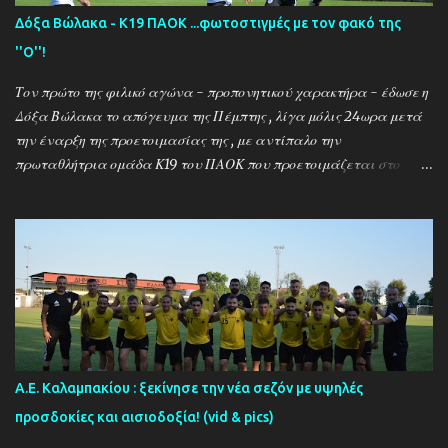
Δόξα Βώλακα - Κ19 ΠΑΟΚ ...φωτοστιγμές με τον φακό της
''Ο''!
Τον πρώτο της φιλικό αγώνα - προπονητικού χαρακτήρα - έδωσε η
Δόξα Βώλακα το απόγευμα της Πέμπτης , λίγα μόλις 24ωρα μετά
την έναρξη της προετοιμασίας της , με αντίπαλο την
πρωταθλήτρια ομάδα Κ19 του ΠΑΟΚ που προετοιμάζεται στο
ακριτικό χωριό! Οι Θεσσαλονικείς που προετοιμάζονται για την
νέα αγωνιστική σεζόν όπου εκτός πρωταθλήματος και κυπέλλου θα
εκπροσωπήσουν την χώρα μας στον θεσμό του UEFA Youth League ,
έχουν ως νέο προπονητή τον Μαροκινό πρώην σταρ του ΠΑΟΚ και
της Νάπολι Ομάρ Ελ Καντουρί! Η αποστολή της Κ19 του ΠΑΟΚ ,
αφού ολοκλήρωσε το πρώτο μέρος των προπονήσεων στη Σουρωτή,
μετακόμισε στη Δράμα όπου θα παραμείνει έως τις 4 Αυγούστου.
Στο διάστημα της παραμονής της στον Βώλακα, η ομάδα θα δώσει
τα πρώτα της φιλικά παιχνίδια απέναντι στην τοπική ομάδα και
Α.Ε. Καλαμπακίου : ξεκίνησε την νέα σεζόν με υψηλές
τη Δόξα Δράμας (Τρίτη 4/8) , ενώ θα ακολουθήσουν ακόμα
προσδοκίες και αισιοδοξία! (vid & pics)
τέσσερις αναμετρήσεις (με ΠΑΟΚ Κρηστώνης, Παραλίμνι, Αγ.