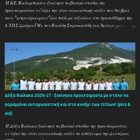
Νικόλαο και Ποσειδώνα Ν. Μηχανιώνας) μέχρι την επίσημη
H A.E. Kαλαμπακίου ξεκίνησε το βασικό στάδιο της
σέντρα στα τέλη Αυγούστου. Απο την άλλη πλευρά ο προπ...
προετοιμασίας εν'όψει της νέας αγωνιστικής σεζόν που θα βρεί
τους ''κιτρινόμαυρους''και πάλι με αξιώσεις στο πρωτάθλημα της
Α΄ΕΠΣ Δράμας! Με τον Βασίλη Σαρακασίδη για 3η σερί χρονιά
στο ''τιμόνι'' η ΑΕΚ ενισχύθηκε ιδιαίτερα και συγκαταλέγεται
μέσα στους διεκδικητές του τίτλου , γεγονός που καταδεικνύει την
δυναμική των ''κιτρινόμαυρων''! Παρακάτω δείτε φωτοστιγμές
απο τις προπονήσεις της δραμινής ομάδας μέσα απο τον φακό της
''Ο'' που βρέθηκε στο γήπεδο του Καλαμπακίου ενώ δηλώσεις
κάνουν οι κ.κ. Σαρακασίδης Βασίλης (προπονητής) , Βαβλιάκης
Χρόνης (τεχνικός διευθυντής) και οι ποδοσφαιριστές Μάριος
Βουτσινάς και Ηλίας Σταμπουλής!
Δόξα Βώλακα 2026-27 : ξεκίνησε προετοιμασία με στόχο να
παραμείνει ανταγωνιστική και στο κυνήγι των τίτλων! (pics &
vid)
Η Δόξα Βώλακα ξεκίνησε το βασικό στάδιο της προετοιμασίας
εν΄όψει της νέας αγωνιστικής σεζόν το απόγευμα της Δευτέρας