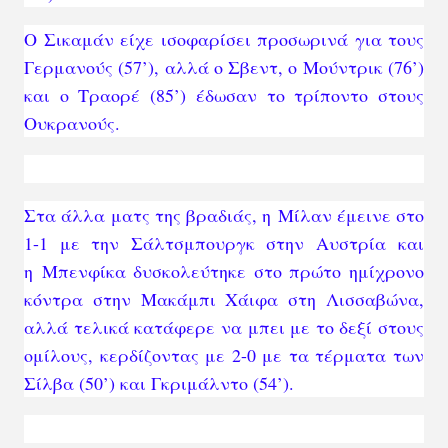
g
T
Ο Σικαμάν είχε ισοφαρίσει προσωρινά για τους
i
Γερμανούς (57’), αλλά ο Σβεντ, ο Μούντρικ (76’)
m
και ο Τραορέ (85’) έδωσαν το τρίποντο στους
e
Ουκρανούς.
Στα άλλα ματς της βραδιάς, η
Μίλαν έμεινε στο
1-1 με την Σάλτσμπουργκ στην Αυστρία
και
η
Μπενφίκα δυσκολεύτηκε στο πρώτο ημίχρονο
κόντρα στην Μακάμπι Χάιφα στη Λισσαβώνα
,
αλλά τελικά κατάφερε να μπει με το δεξί στους
ομίλους, κερδίζοντας με 2-0 με τα τέρματα των
Σίλβα (50’) και Γκριμάλντο (54’).