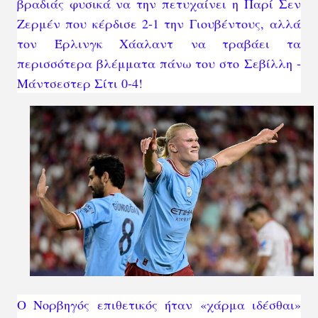
βραδιάς φυσικά να την πετυχαίνει η
Παρί Σεν
Ζερμέν που κέρδισε 2-1 την Γιουβέντους,
αλλά
τον
Έρλινγκ Χάαλαντ
να τραβάει τα
περισσότερα βλέμματα πάνω του στο
Σεβίλλη -
Μάντσεστερ Σίτι 0-4
!
Ο Νορβηγός επιθετικός ήταν «χάρμα ιδέσθαι»