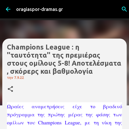
Μετάβαση στο κύριο περιεχόμενο
oragiaspor-dramas.gr
Champions League : η
''ταυτότητα'' της πρεμιέρας
στους ομίλους 5-8! Αποτελέσματα
, σκόρερς και βαθμολογία
την
7.9.22
Ωραίες αναμετρήσεις είχε το βραδινό
πρόγραμμα της πρώτης μέρας της φάσης των
ομίλων του Champions League, με τη νίκη της