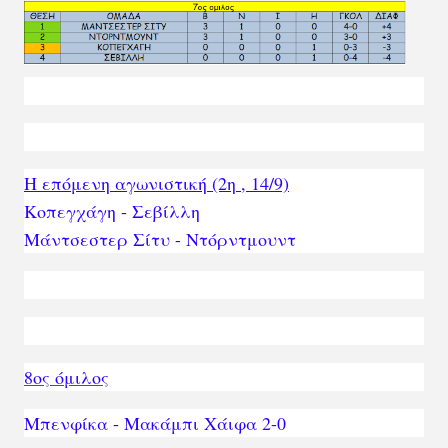
H επόμενη αγωνιστική (2η , 14/9)
Κοπεγχάγη - Σεβίλλη
Μάντσεστερ Σίτυ - Ντόρντμουντ
8ος όμιλος
Μπενφίκα - Μακάμπι Χάιφα 2-0