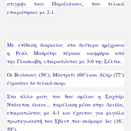
στιγμήν τους Παριζιάνους, που τελικά
επικράτησαν με 2-1.
Με επίθεση διαρκείας στο δεύτερο ημίχρονο
η
Ρεάλ Μαδρίτης
πέρασε νικηφόρα από
U
την
Γλασκώβη, επικρατώντας με 3-0 της Σέλτικ
.
n
R
-
0:00
F
m
u
e
u
Οι Βινίσιους (56’), Μόντριτς (60’) και Αζάρ (77’)
l
t
m
έγραψαν το τελικό σκορ.
l
e
s
a
c
Στο άλλο ματς του 6ου ομίλου η
Σαχτάρ
i
r
Ντόνετσκ
έκανε... παρέλαση μέσα στην
Λειψία,
e
n
e
επικρατώντας με 4-1
και έχοντας για μεγάλο
i
n
πρωταγωνιστή τον Σβεντ που σκόραρε δις (16’,
n
59’).