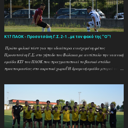
Κ17 ΠΑΟΚ - Προσοτσάνη Γ.Σ. 2-1 ...με τον φακό της ''Ο''!
Πρώτο φιλικό τέστ για την ιδιαίτερα ενισχυμένη φέτος
Προσοτσάνη Γ.Σ. στο γήπεδο του Βώλακα με αντίπαλο την νεανική
ομάδα Κ17 του ΠΑΟΚ που πραγματοποιεί το βασικό στάδιο
προετοιμασίας στο ακριτικό χωριό! Η δραμινή ομάδα μπορεί να
ηττήθηκε με σκορ 2-1 απο τους Θεσσαλονικείς ωστόσο πρόκειται
για το πρώτο φιλικό τεστ - 15 μέρες μετά την έναρξη της
προετοιμασίας - μιας ομάδας που έκανε 21 μεταγραφικές
κινήσεις και σίγουρα θέλει τον απαραίτητο χρόνο για να ''δέσει''
ως σύνολο , με τον ''Ψηλό'' Γιάννη Ιωαννίδη να δίνει χρόνο
συμμετοχής σε όλους τους διαθέσιμους ποδοσφαιριστές.. Ο ΠΑΟΚ
προηγήθηκε με τον Ζέκα ωστόσο ο Μουρατίδης στο 30΄έφερε το
ματς στα ίσα για την δραμινή ομάδα (1-1) το οποίο και ήταν σκορ