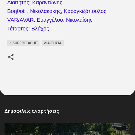
Διαιτητής: Καραντώνης
Βοηθοί: , Νικολακάκης, Καραγκιζόπουλος
VAR/AVAR: Ευαγγέλου, Νικολαΐδης
Τέταρτος: Βλάχος
1.SUPERLEAGUE
ΔΙΑΙΤΗΣΙΑ
Δημοφιλείς αναρτήσεις