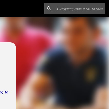
ος το