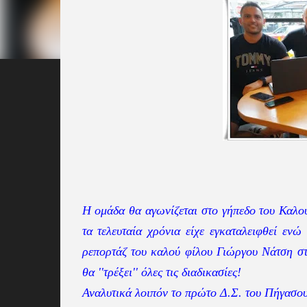
Η ομάδα θα αγωνίζεται στο γήπεδο του Καλού
τα τελευταία χρόνια είχε εγκαταλειφθεί εν
ρεπορτάζ του καλού φίλου Γιώργου Νάτση στ
θα ''τρέξει'' όλες τις διαδικασίες!
Αναλυτικά λοιπόν το πρώτο Δ.Σ. του Πήγασου