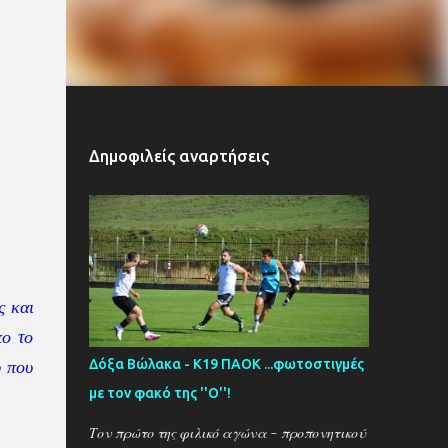
Δημοφιλείς αναρτήσεις
ς και
πο το
Δόξα Βώλακα - Κ19 ΠΑΟΚ ...φωτοστιγμές
υ που
με τον φακό της ''Ο''!
Τον πρώτο της φιλικό αγώνα - προπονητικού