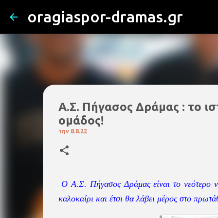
oragiaspor-dramas.gr
Α.Σ. Πήγασος Δράμας : το ι
ομάδος!
την
8.8.22
Ο Α.Σ. Πήγασος Δράμας είναι το νεότερο ν
καλοκαίρι και έτσι θα λάβει μέρος στο πρωτ