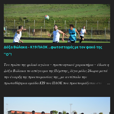
Δόξα Βώλακα - Κ19 ΠΑΟΚ ...φωτοστιγμές με τον φακό της
''Ο''!
Τον πρώτο της φιλικό αγώνα - προπονητικού χαρακτήρα - έδωσε η
Δόξα Βώλακα το απόγευμα της Πέμπτης , λίγα μόλις 24ωρα μετά
την έναρξη της προετοιμασίας της , με αντίπαλο την
πρωταθλήτρια ομάδα Κ19 του ΠΑΟΚ που προετοιμάζεται στο
ακριτικό χωριό! Οι Θεσσαλονικείς που προετοιμάζονται για την
νέα αγωνιστική σεζόν όπου εκτός πρωταθλήματος και κυπέλλου θα
εκπροσωπήσουν την χώρα μας στον θεσμό του UEFA Youth League ,
έχουν ως νέο προπονητή τον Μαροκινό πρώην σταρ του ΠΑΟΚ και
της Νάπολι Ομάρ Ελ Καντουρί! Η αποστολή της Κ19 του ΠΑΟΚ ,