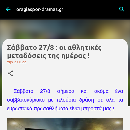
Μετάβαση στο κύριο περιεχόμενο
oragiaspor-dramas.gr
Σάββατο 27/8 : οι αθλητικές
μεταδόσεις της ημέρας !
την
27.8.22
Σάββατο 27/8 σήμερα και ακόμα ένα
σαββατοκύριακο με πλούσια δράση σε όλα τα
ευρωπαικά πρωταθλήματα είναι μπροστά μας !