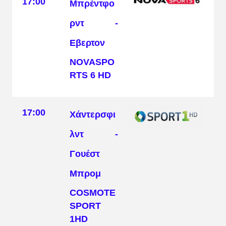
17:00
Μπρέντφο
ρντ -
Εβερτον
NOVASPO
RTS 6 HD
17:00
Χάντερσφι
λντ -
Γουέστ
Μπρομ
COSMOTE
SPORT
1HD