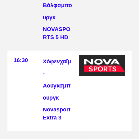
Βόλφσμπο
υργκ
NOVASPO
RTS 5 HD
16:30
Χόφενχαϊμ
-
Αουγκσμπ
ουργκ
Νovasport
Extra 3