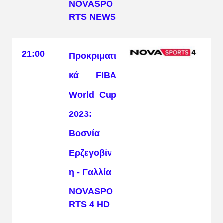
NOVASPO
RTS NEWS
21:00
Προκριματι
κά FIBA
World Cup
2023:
Βοσνία
Ερζεγοβίν
η - Γαλλία
NOVASPO
RTS 4 HD