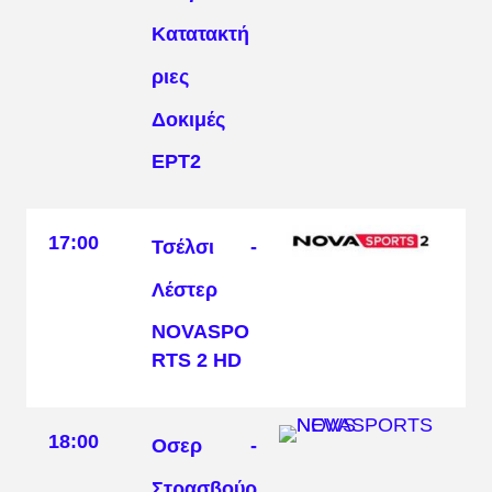
Κατατακτή
ριες
Δοκιμές
ΕΡΤ2
17:00
Τσέλσι -
Λέστερ
NOVASPO
RTS 2 HD
18:00
Οσερ -
Στρασβούρ