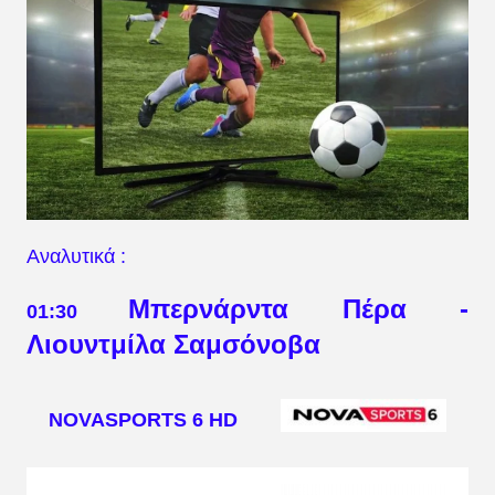
Αναλυτικά :
Μπερνάρντα Πέρα -
01:30
Λιουντμίλα Σαμσόνοβα
NOVASPORTS 6 HD