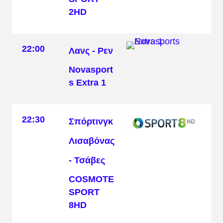
2HD
22:00
Λανς - Ρεν
Novasport
s Extra 1
22:30
Σπόρτινγκ
Λισαβόνας
- Τσάβες
COSMOTE
SPORT
8HD