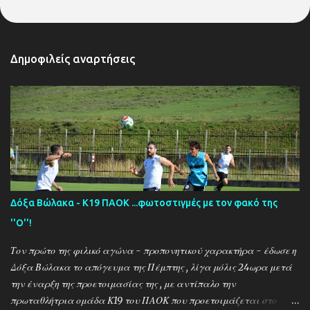
Δημοφιλείς αναρτήσεις
Δόξα Βώλακα - Κ19 ΠΑΟΚ ...φωτοστιγμές με τον φακό της
''Ο''!
Τον πρώτο της φιλικό αγώνα - προπονητικού χαρακτήρα - έδωσε η
Δόξα Βώλακα το απόγευμα της Πέμπτης , λίγα μόλις 24ωρα μετά
την έναρξη της προετοιμασίας της , με αντίπαλο την
πρωταθλήτρια ομάδα Κ19 του ΠΑΟΚ που προετοιμάζεται στο