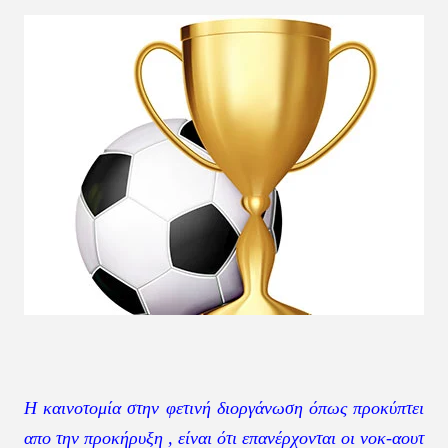
Η καινοτομία στην φετινή διοργάνωση όπως προκύπτει
απο την προκήρυξη , είναι ότι επανέρχονται οι νοκ-αουτ