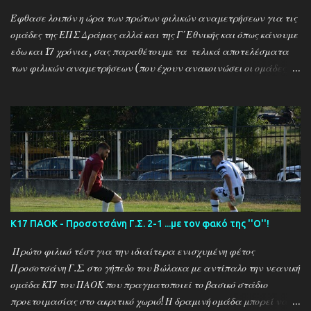
Έφθασε λοιπόν η ώρα των πρώτων φιλικών αναμετρήσεων για τις
ομάδες της ΕΠΣ Δράμας αλλά και της Γ΄Εθνικής και όπως κάνουμε
εδω και 17 χρόνια , σας παραθέτουμε τα τελικά αποτελέσματα
των φιλικών αναμετρήσεων (που έχουν ανακοινώσει οι ομάδες) ....
Αναλυτικά τα αποτελέσματα των σημερινών αγώνων ....
Καλαμπακι - Αλιστράτη 1-0 Πετρούσα - Πανδραμαικός 1-2
Ξηροποτάμος - Νευροκοπι 2-2 Α.Ο. Καβάλα - Αγ. Αθανάσιος 5-1
Μαυρόβατος - Αμπελοκηποι 0-2 Κ17 ΠΑΟΚ - Προσοτσάνη 2-1
(7/8) ------------------------------------------------------
--------- Ν. Αμισος - Νεοχώρι Σερρών 3-0
Κ17 ΠΑΟΚ - Προσοτσάνη Γ.Σ. 2-1 ...με τον φακό της ''Ο''!
Πρώτο φιλικό τέστ για την ιδιαίτερα ενισχυμένη φέτος
Προσοτσάνη Γ.Σ. στο γήπεδο του Βώλακα με αντίπαλο την νεανική
ομάδα Κ17 του ΠΑΟΚ που πραγματοποιεί το βασικό στάδιο
προετοιμασίας στο ακριτικό χωριό! Η δραμινή ομάδα μπορεί να