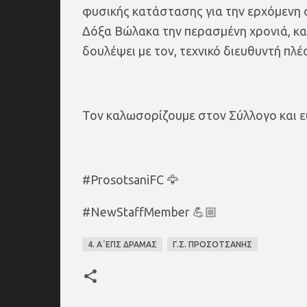
φυσικής κατάστασης για την ερχόμενη σ
Δόξα Βώλακα την περασμένη χρονιά, κα
δουλέψει με τον, τεχνικό διευθυντή πλ
Τον καλωσορίζουμε στον Σύλλογο και ε
#ProsotsaniFC 🦅
#NewStaffMember 💪🏼
4. Α΄ΕΠΣ ΔΡΑΜΑΣ
Γ.Σ. ΠΡΟΣΟΤΣΑΝΗΣ