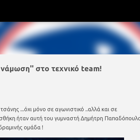
Μετάβαση στο κύριο περιεχόμενο
υνάμωση'' στο τεχνικό team!
σάνης ...όχι μόνο σε αγωνιστικό ..αλλά και σε
ροσθήκη ήταν αυτή του γυμναστή Δημήτρη Παπαδόπουλ
δραμινής ομάδα !