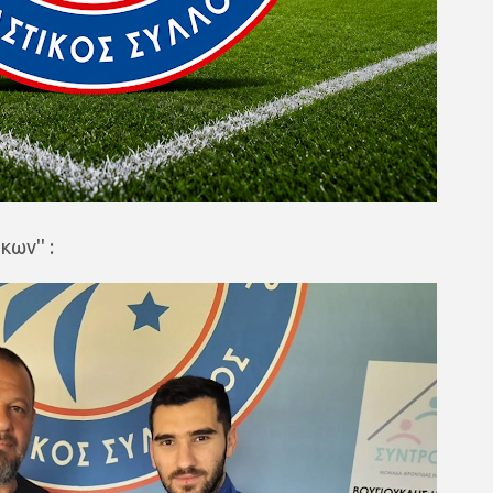
κων'' :