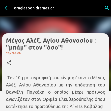
Μετάβαση στο κύριο περιεχόμενο
oragiaspor-dramas.gr
Mέγας Αλέξ. Αγίου Αθανασίου :
''μπάμ'' στον ''άσο''!
την
9.6.26
Την 10η μεταγραφική του κίνηση έκανε ο Μέγας
Αλέξ. Αγίου Αθανασίου με την απόκτηση του
Βαγγέλη Παγκάκη ο οποίος μέχρι πρότινος
αγωνιζόταν στον Ορφέα Ελευθερούπολης όπου
κατέκτησε το πρωτάθλημα της Α΄ΕΠΣ Καβάλας!