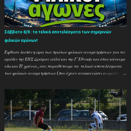
Σάββατο 8/8 : τα τελικά αποτελέσματα των σημερινών
φιλικών αγώνων!
Έφθασε λοιπόν η ώρα των πρώτων φιλικών αναμετρήσεων για τις
ομάδες της ΕΠΣ Δράμας αλλά και της Γ΄Εθνικής και όπως κάνουμε
εδω και 17 χρόνια , σας παραθέτουμε τα τελικά αποτελέσματα
των φιλικών αναμετρήσεων (που έχουν ανακοινώσει οι ομάδες) ....
Αναλυτικά τα αποτελέσματα των σημερινών αγώνων ....
Καλαμπακι - Αλιστράτη 1-0 Πετρούσα - Πανδραμαικός 1-2
Ξηροποτάμος - Νευροκοπι 2-2 Α.Ο. Καβάλα - Αγ. Αθανάσιος 5-1
Μαυρόβατος - Αμπελοκηποι 0-2 Κ17 ΠΑΟΚ - Προσοτσάνη 2-1
(7/8) ------------------------------------------------------
--------- Ν. Αμισος - Νεοχώρι Σερρών 3-0